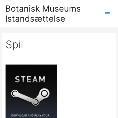
Gå
Botanisk Museums
til
Istandsættelse
indholdet
Main
Men
Spil