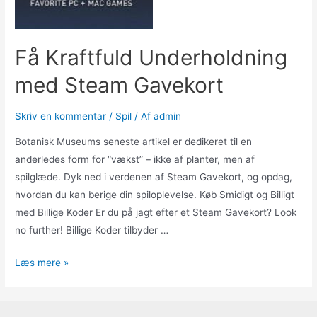
Få Kraftfuld Underholdning
med Steam Gavekort
Skriv en kommentar
/
Spil
/ Af
admin
Botanisk Museums seneste artikel er dedikeret til en
anderledes form for “vækst” – ikke af planter, men af
spilglæde. Dyk ned i verdenen af Steam Gavekort, og opdag,
hvordan du kan berige din spiloplevelse. Køb Smidigt og Billigt
med Billige Koder Er du på jagt efter et Steam Gavekort? Look
no further! Billige Koder tilbyder …
Få
Læs mere »
Kraftfuld
Underholdning
med