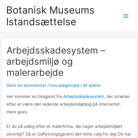
Gå
Botanisk Museums
til
Istandsættelse
indholdet
Main
Men
Arbejdsskadesystem –
arbejdsmiljø og
malerarbejde
Skriv en kommentar
/
Uncategorized
/ Af
admin
Her kommer en blogpost fra
Arbejdsskadesystem
, der stræber
efter at være den ledende arbejdsmiljøblog på internettet.
Here goes:
Er du på udkig efter et malerfirma, der tager arbejdsmiljøet
alvorligt? Så er Udflytningsgaranti det rette valg for dig! De har