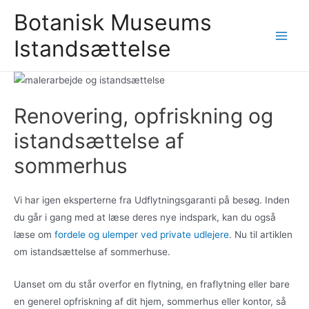
Gå
Botanisk Museums
til
Istandsættelse
indholdet
Main
Men
Renovering, opfriskning og
istandsættelse af
sommerhus
Vi har igen eksperterne fra Udflytningsgaranti på besøg. Inden
du går i gang med at læse deres nye indspark, kan du også
læse om
fordele og ulemper ved private udlejere
. Nu til artiklen
om istandsættelse af sommerhuse.
Uanset om du står overfor en flytning, en fraflytning eller bare
en generel opfriskning af dit hjem, sommerhus eller kontor, så